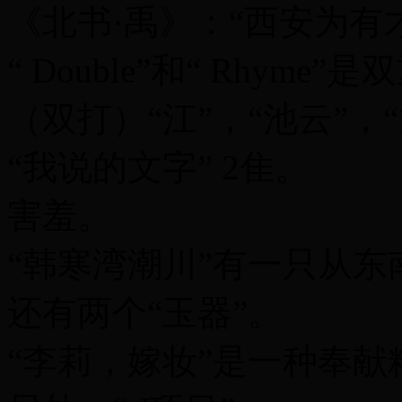
《北书·禹》：“西安为有
“ Double”和“ Rhy
（双打）“江”，“池云”，
“我说的文字” 2隹。
害羞。
“韩寒湾潮川”有一只从
还有两个“玉器”。
“李莉，嫁妆”是一种奉献