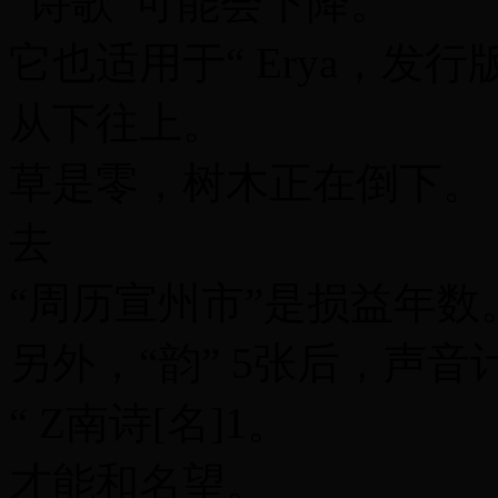
“诗歌”可能会下降。
它也适用于“ Erya，发行
从下往上。
草是零，树木正在倒下。
去
“周历宣州市”是损益年数
另外，“韵” 5张后，声音
“ Z南诗[名]1。
才能和名望。