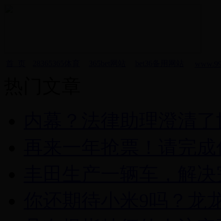
首 页
28365365体育
365bet网站
bet36备用网站
www.99
热门文章
内幕？法律助理澄清了
再来一年抢票！请完成
丰田生产一辆车，解决
你还期待小米9吗？龙