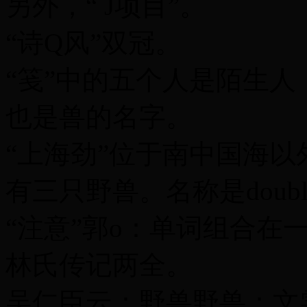
另外，“ J项目”。
“诗Q风”双冠。
“笺”中的五个人是陌生
也是兽的名字。
“上海劲”位于南中国海
有三只野兽。名称是doubl
“注意”郭o：单词组合在
林氏传记两全。
吴仁臣云：野兽野兽：文