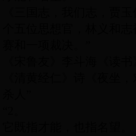
《三国志，我们志，贾玉
个五位思想官，林义和志
赛和一项裁决。”
《宋鲁友》李斗海《读书
《清黄经仁》诗《夜坐，
杀人”
“2。
它既指才能，也指名望。