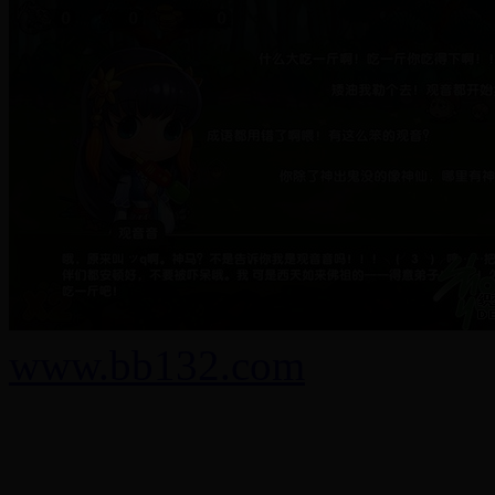
www.bb132.com