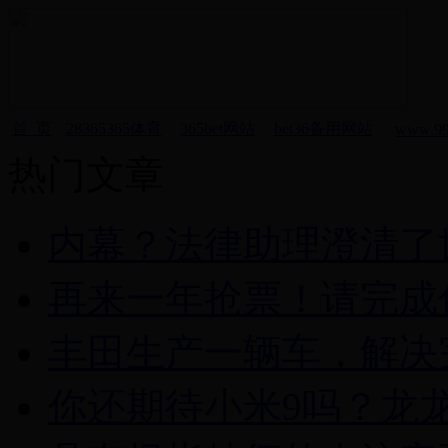
首 页
28365365体育
365bet网站
bet36备用网站
www.99
热门文章
内幕？法律助理澄清了
再来一年抢票！请完成
丰田生产一辆车，解决
你还期待小米9吗？龙