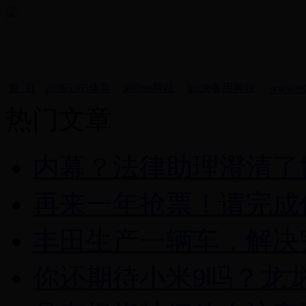
首 页
28365365体育
365bet网站
bet36备用网站
www.99
热门文章
内幕？法律助理澄清了
再来一年抢票！请完成
丰田生产一辆车，解决
你还期待小米9吗？龙