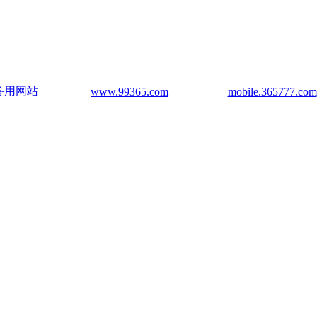
6备用网站
www.99365.com
mobile.365777.com