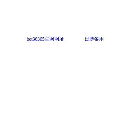
bet36365官网网址
日博备用